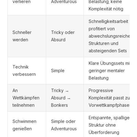
verlieren
Adventurous
Belastung; keine
Komplexität nötig
Schnelligkeitsarbeit
profitiert von
Schneller
Tricky oder
abwechslungsreichen
werden
Absurd
Strukturen und
absteigenden Sets
Klare Übungssets mit
Technik
Simple
geringer mentaler
verbessern
Belastung
An
Tricky →
Progressive
Wettkämpfen
Absurd →
Komplexität passt zu
teilnehmen
Bonkers
Vorwettkampfphasen
Entspannte, spaßige
Schwimmen
Simple oder
Struktur ohne
genießen
Adventurous
Überforderung