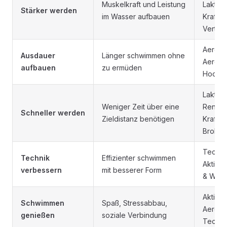
Muskelkraft und Leistung
Laktatt
Stärker werden
im Wasser aufbauen
Kraft/G
Vertika
Aerobe
Ausdauer
Länger schwimmen ohne
Aerobe
aufbauen
zu ermüden
Hochvo
Laktats
Weniger Zeit über eine
Rennte
Schneller werden
Zieldistanz benötigen
Kraft/G
Broken
Techni
Technik
Effizienter schwimmen
Aktive 
verbessern
mit besserer Form
& Wen
Aktive 
Schwimmen
Spaß, Stressabbau,
Aerobe
genießen
soziale Verbindung
Techni