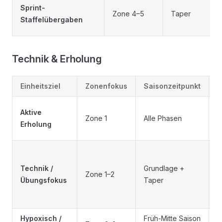
Sprint-
Zone 4–5
Taper
Staffelübergaben
Technik & Erholung
Einheitsziel
Zonenfokus
Saisonzeitpunkt
Z
E
Aktive
Zone 1
Alle Phasen
T
Erholung
M
S
v
Technik /
Grundlage +
Zone 1–2
s
Übungsfokus
Taper
E
b
Hypoxisch /
Früh-Mitte Saison
L