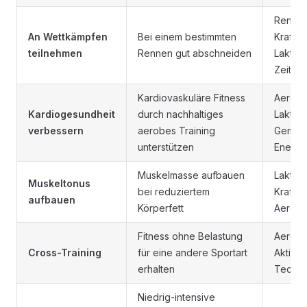
Rennte
An Wettkämpfen
Bei einem bestimmten
Kraft/G
teilnehmen
Rennen gut abschneiden
Laktats
Zeitve
Kardiovaskuläre Fitness
Aerobe
Kardiogesundheit
durch nachhaltiges
Laktats
verbessern
aerobes Training
Gemisc
unterstützen
Energi
Muskelmasse aufbauen
Laktatt
Muskeltonus
bei reduziertem
Kraft/G
aufbauen
Körperfett
Aerobe
Fitness ohne Belastung
Aerobe
Cross-Training
für eine andere Sportart
Aktive 
erhalten
Techni
Niedrig-intensive