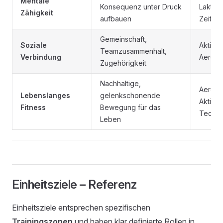
Mentale
Konsequenz unter Druck
Laktatt
Zähigkeit
aufbauen
Zeitve
Gemeinschaft,
Soziale
Aktive 
Teamzusammenhalt,
Verbindung
Aerobe
Zugehörigkeit
Nachhaltige,
Aerobe
Lebenslanges
gelenkschonende
Aktive 
Fitness
Bewegung für das
Techni
Leben
Einheitsziele – Referenz
Einheitsziele entsprechen spezifischen
Trainingszonen
und haben klar definierte Rollen in