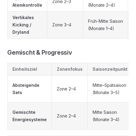
Zone 2–3
Atemkontrolle
(Monate 2–4)
T
Vertikales
R
Früh-Mitte Saison
Kicking /
Zone 3–4
C
(Monate 1–4)
Dryland
A
Gemischt & Progressiv
Einheitsziel
Zonenfokus
Saisonzeitpunkt
Absteigende
Mitte–Spätsaison
Zone 2–4
Sets
(Monate 3–5)
Gemischte
Mitte Saison
Zone 2–4
Energiesysteme
(Monate 3–4)