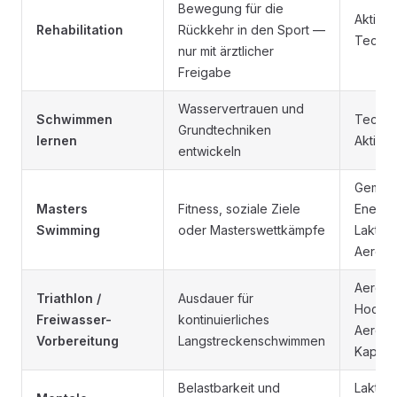
Bewegung für die
Aktive 
Rehabilitation
Rückkehr in den Sport —
Techni
nur mit ärztlicher
Freigabe
Wasservertrauen und
Schwimmen
Techni
Grundtechniken
lernen
Aktive
entwickeln
Gemisc
Masters
Fitness, soziale Ziele
Energi
Swimming
oder Masterswettkämpfe
Laktats
Aerobe
Aerobe
Triathlon /
Ausdauer für
Hochv
Freiwasser-
kontinuierliches
Aerobi
Vorbereitung
Langstreckenschwimmen
Kapazit
Belastbarkeit und
Laktats